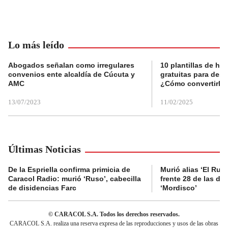
Lo más leído
Abogados señalan como irregulares
10 plantillas de hoj
convenios ente alcaldía de Cúcuta y
gratuitas para des
AMC
¿Cómo convertirla
13/07/2023
11/02/2025
Últimas Noticias
De la Espriella confirma primicia de
Murió alias ‘El Ruso
Caracol Radio: murió ‘Ruso’, cabecilla
frente 28 de las di
de disidencias Farc
‘Mordisco’
© CARACOL S.A. Todos los derechos reservados.
CARACOL S.A. realiza una reserva expresa de las reproducciones y usos de las obras