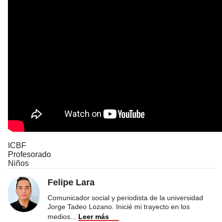
ICBF
Profesorado
Niños
Felipe Lara
Comunicador social y periodista de la universidad
Jorge Tadeo Lozano. Inicié mi trayecto en los
medios
...
Leer más