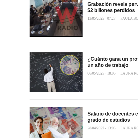
Grabación revela per
$2 billones perdidos
13/05/2025 - 07:27
PAULA B
¿Cuánto gana un prof
un año de trabajo
06/05/2025 - 18:05
LAURA R
Salario de docentes e
grado de estudios
28/04/2025 - 13:03
LAURA R