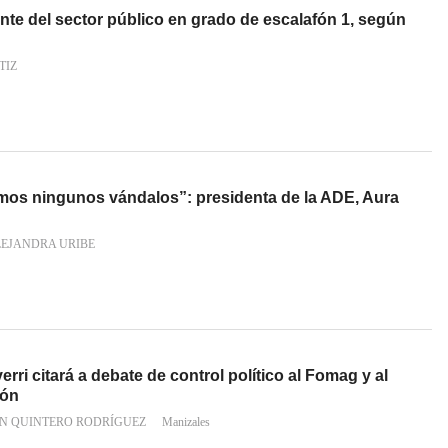
te del sector público en grado de escalafón 1, según
TIZ
os ningunos vándalos”: presidenta de la ADE, Aura
LEJANDRA URIBE
ri citará a debate de control político al Fomag y al
ión
AN QUINTERO RODRÍGUEZ
Manizales