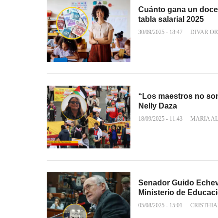
Cuánto gana un docen
tabla salarial 2025
30/09/2025 - 18:47
DIVAR OR
“Los maestros no som
Nelly Daza
18/09/2025 - 11:43
MARIA A
Senador Guido Echever
Ministerio de Educac
05/08/2025 - 15:01
CRISTHI