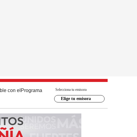
Selecciona tu emisora
ble con el
Programa
Elige tu emisora