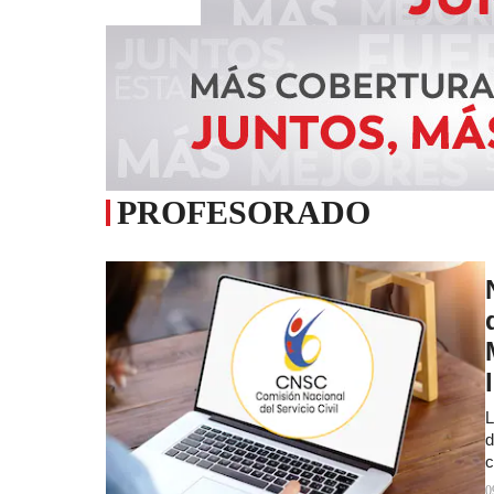
PROFESORADO
L
d
c
0