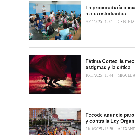
La procuraduría inici
a sus estudiantes
20/11/2025 - 12:01
CRISTHI
Fátima Cortez, la mexi
estigmas y la crítica
10/11/2025 - 13:44
MIGUEL 
Fecode anunció paro d
y contra la Ley Orgán
21/10/2025 - 16:58
ALEXAND