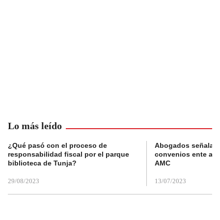
Lo más leído
¿Qué pasó con el proceso de
Abogados señalan 
responsabilidad fiscal por el parque
convenios ente alc
biblioteca de Tunja?
AMC
29/08/2023
13/07/2023