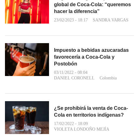
global de Coca-Cola: “queremos
hacer la diferencia”
23/02/2023 - 18:17
SANDRA VARGAS
Impuesto a bebidas azucaradas
favorecería a Coca-Cola y
Postobón
03/11/2022 - 08:04
DANIEL CORONELL
Colombia
¿Se prohibirá la venta de Coca-
Cola en territorios indígenas?
17/02/2022 - 18:09
VIOLETA LONDOÑO MEJÍA