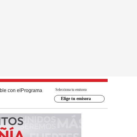
Selecciona tu emisora
ble con el
Programa
Elige tu emisora