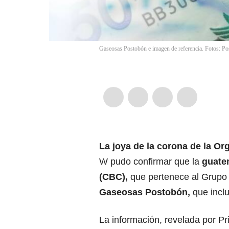
Gaseosas Postobón e imagen de referencia. Fotos: Po
La joya de la corona de la Or
W pudo confirmar que la
guatem
(CBC),
que pertenece al Grupo 
Gaseosas Postobón
,
que incl
La información, revelada por P