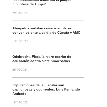
biblioteca de Tunja?
29/08/2023
Abogados señalan como irregulares
convenios ente alcaldía de Cúcuta y AMC
13/07/2023
Odebrecht: Fiscalía retiró escrito de
acusación contra siete procesados
26/09/2024
Imputaciones de la Fiscalía son
caprichosas y ocurrentes: Luis Fernando
Andrade
18/08/2023