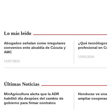
Lo más leído
Abogados señalan como irregulares
¿Qué tecnólogos re
convenios ente alcaldía de Cúcuta y
profesional en Col
AMC
13/02/2024
13/07/2023
Últimas Noticias
MinAgricultura alerta que la ADR
Honduras ve una o
habilitó día despúes del cambio de
ampliar cooperaci
gobierno para firmar contratos