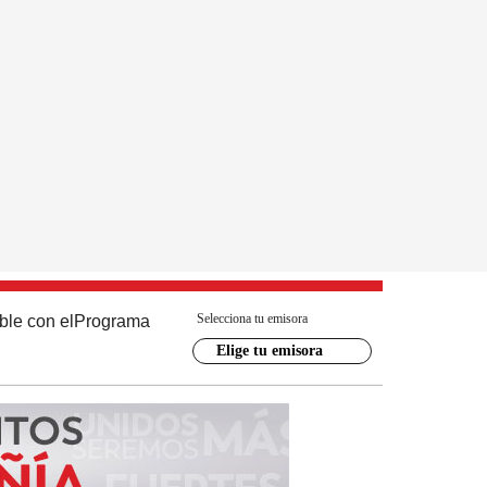
Selecciona tu emisora
ble con el
Programa
Elige tu emisora