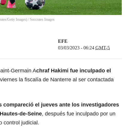
ates/Getty Images)
/
Soccrates Images
EFE
03/03/2023 - 06:24
GMT-5
Saint-Germain A
chraf Hakimi fue inculpado el
l viernes la fiscalía de Nanterre al ser contactada
s compareció el jueves ante los investigadores
e Hautes-de-Seine
, después fue inculpado por un
 control judicial.