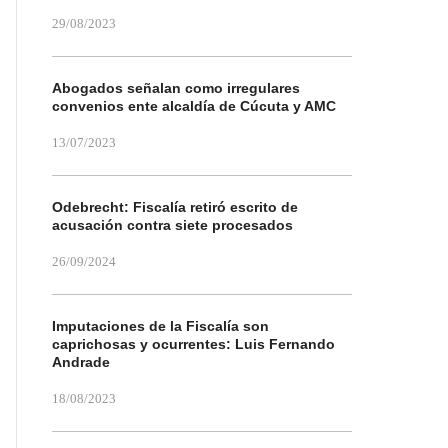
29/08/2023
Abogados señalan como irregulares
convenios ente alcaldía de Cúcuta y AMC
13/07/2023
Odebrecht: Fiscalía retiró escrito de
acusación contra siete procesados
26/09/2024
Imputaciones de la Fiscalía son
caprichosas y ocurrentes: Luis Fernando
Andrade
18/08/2023