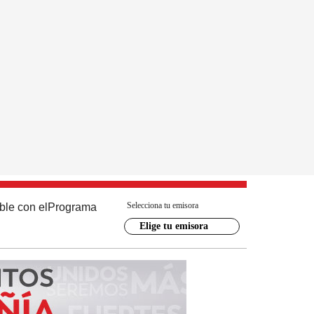
Selecciona tu emisora
ble con el
Programa
Elige tu emisora