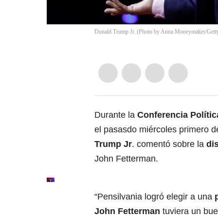
Donald Trump Jr. (Photo by Anna Moneymaker/Gett
Durante la
Conferencia Políti
el pasasdo miércoles primero 
Trump Jr
. comentó sobre la
di
John Fetterman.
“Pensilvania logró elegir a una
p
John Fetterman
tuviera un bue