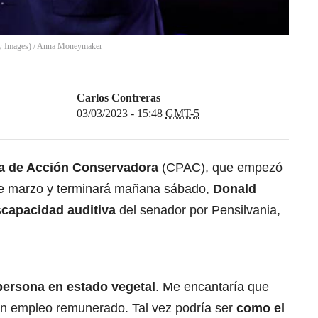
y Images)
/
Anna Moneymaker
Carlos Contreras
03/03/2023 - 15:48
GMT-5
ca de Acción Conservadora
(CPAC), que empezó
de marzo y terminará mañana sábado,
Donald
scapacidad auditiva
del senador por Pensilvania,
ersona en estado vegetal
. Me encantaría que
n empleo remunerado. Tal vez podría ser
como el