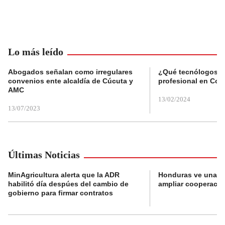
Lo más leído
Abogados señalan como irregulares
¿Qué tecnólogos re
convenios ente alcaldía de Cúcuta y
profesional en Col
AMC
13/02/2024
13/07/2023
Últimas Noticias
MinAgricultura alerta que la ADR
Honduras ve una o
habilitó día despúes del cambio de
ampliar cooperaci
gobierno para firmar contratos