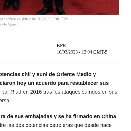
s, reopen embassies. (Photo by CHINESE FOREIGN
dolu Agency
EFE
10/03/2023 - 12:04
GMT-5
otencias chií y suní de Oriente Medio y
ciaron hoy un acuerdo para restablecer sus
s por Riad en 2016 tras los ataques sufridos en sus
ersa.
tura de sus embajadas y se ha firmado en China
,
tre las dos potencias petroleras que desde hace