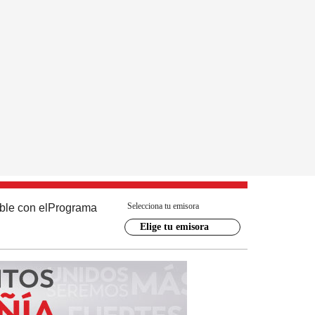
Selecciona tu emisora
ble con el
Programa
Elige tu emisora