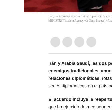
Iran, Saudi Arabia agree to resume diplomatic tie
MINISTRY/Anadolu Agency via Getty Images)
/
Ana
Irán y Arabia Saudí, las dos p
enemigos tradicionales, anun
relaciones diplomáticas
, rota
sedes diplomáticas en el país p
El acuerdo incluye la reaper
que ha ejercido de mediador en