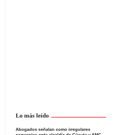
Lo más leído
Abogados señalan como irregulares
convenios ente alcaldía de Cúcuta y AMC