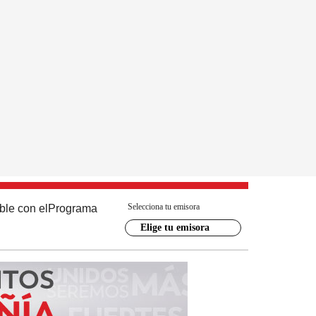
Selecciona tu emisora
ble con el
Programa
Elige tu emisora