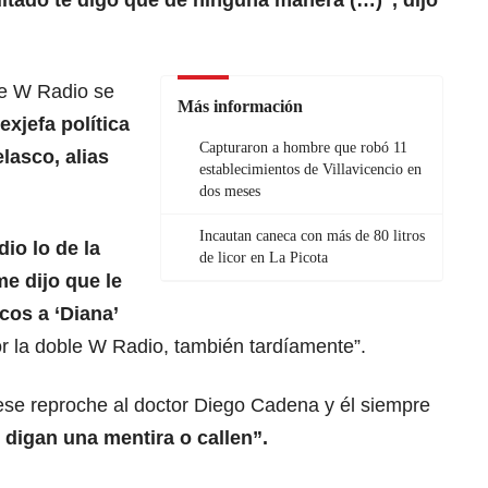
ltado te digo que de ninguna manera (…)”, dijo
ue W Radio se
Más información
exjefa política
Capturaron a hombre que robó 11
lasco, alias
establecimientos de Villavicencio en
dos meses
Incautan caneca con más de 80 litros
io lo de la
de licor en La Picota
me dijo que le
cos a ‘Diana’
or la doble W Radio, también tardíamente”.
 ese reproche al doctor Diego Cadena y él siempre
digan una mentira o callen”.