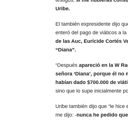
testigos,
si me hubieras consu
Uribe.
El también expresidente dijo q
enteró del pago de viáticos a la
de las Auc, Eurícide Cortés Ve
“Diana”.
“Después
apareció en la W Rad
señora ‘Diana’, porque él no 
habían dado $700.000 de viáti
sino que lo supe inicialmente p
Uribe también dijo que “le hice
me dijo: -
nunca he pedido que 