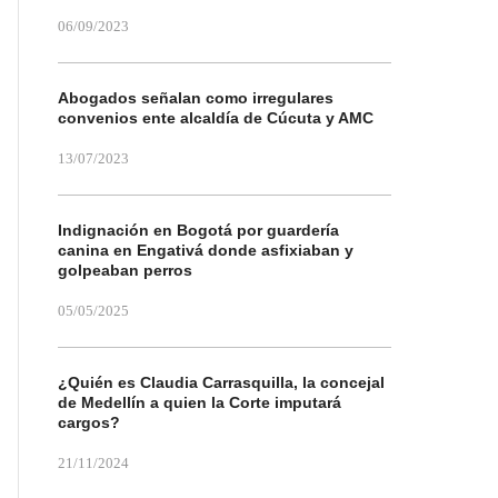
06/09/2023
Abogados señalan como irregulares
convenios ente alcaldía de Cúcuta y AMC
13/07/2023
Indignación en Bogotá por guardería
canina en Engativá donde asfixiaban y
golpeaban perros
05/05/2025
¿Quién es Claudia Carrasquilla, la concejal
de Medellín a quien la Corte imputará
cargos?
21/11/2024