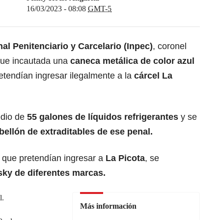
16/03/2023 - 08:08
GMT-5
nal Penitenciario y Carcelario (Inpec)
, coronel
 fue incautada una
caneca metálica de color azul
retendían ingresar ilegalmente a la
cárcel La
edio de
55 galones de líquidos refrigerantes
y se
bellón de extraditables de ese penal.
 que pretendían ingresar a
La Picota
, se
sky de diferentes marcas.
l.
Más información