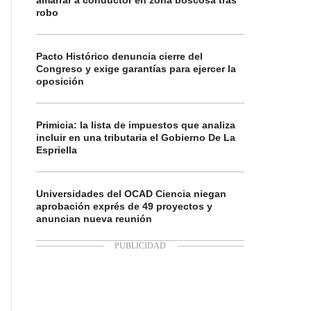
amarrar a conductor en zona boscosa tras
robo
Pacto Histórico denuncia cierre del
Congreso y exige garantías para ejercer la
oposición
Primicia: la lista de impuestos que analiza
incluir en una tributaria el Gobierno De La
Espriella
Universidades del OCAD Ciencia niegan
aprobación exprés de 49 proyectos y
anuncian nueva reunión