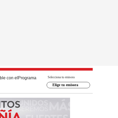
Selecciona tu emisora
ble con el
Programa
Elige tu emisora