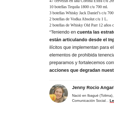
47 cervezas en lata Corona Extra c/u 26
10 botellas Tequila 1800 c/u 700 ml.
3 botellas Whisky Jack Daniel’s c/u 700
2 botellas de Vodka Absolut c/u 1 L.
2 botellas de Whisky Old Parr 12 años c
“Teniendo en
cuenta las estra
están articulando desde el In
ilícitos que implementan para e
elementos de prohibida tenencia
preparamos y fortalecemos cont
acciones que degradan nuest
Jenny Rocio Angar
Nació en Ibagué (Tolima),
Comunicación Social
...
Le