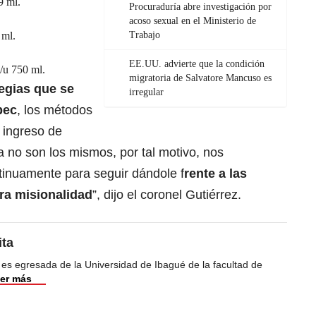
9 ml.
Procuraduría abre investigación por
acoso sexual en el Ministerio de
 ml.
Trabajo
EE.UU. advierte que la condición
/u 750 ml.
migratoria de Salvatore Mancuso es
tegias que se
irregular
pec
, los métodos
l ingreso de
 no son los mismos, por tal motivo, nos
inuamente para seguir dándole f
rente a las
ra misionalidad
”, dijo el coronel Gutiérrez.
ita
 es egresada de la Universidad de Ibagué de la facultad de
er más