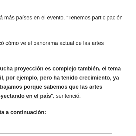
á más países en el evento. “Tenemos participación
có cómo ve el panorama actual de las artes
ucha proyección es complejo también, el tema
il, por ejemplo, pero ha tenido crecimiento, ya
rabajamos porque sabemos que las artes
oyectando en el país
”, sentenció.
ta a continuación: