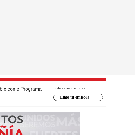
Selecciona tu emisora
ble con el
Programa
Elige tu emisora