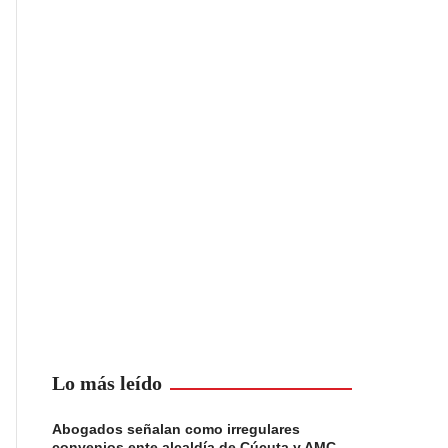
Lo más leído
Abogados señalan como irregulares
convenios ente alcaldía de Cúcuta y AMC