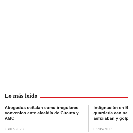
Lo más leído
Abogados señalan como irregulares
Indignación en Bog
convenios ente alcaldía de Cúcuta y
guardería canina e
AMC
asfixiaban y golpe
13/07/2023
05/05/2025