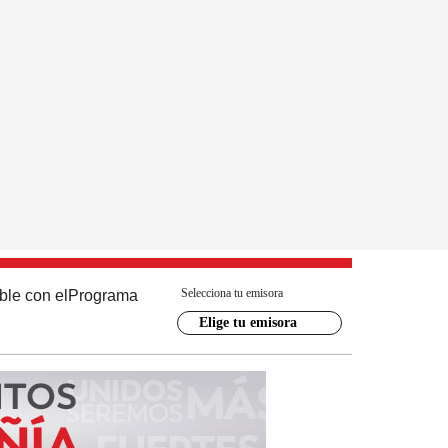
Selecciona tu emisora
ble con el
Programa
Elige tu emisora