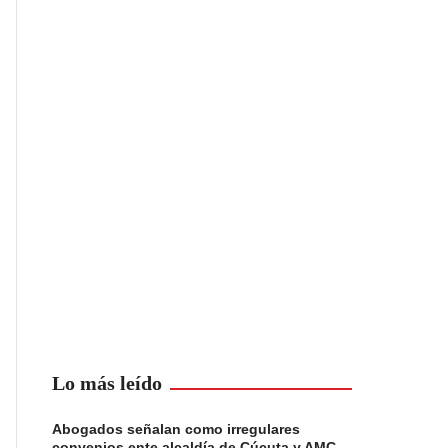
Lo más leído
Abogados señalan como irregulares
convenios ente alcaldía de Cúcuta y AMC