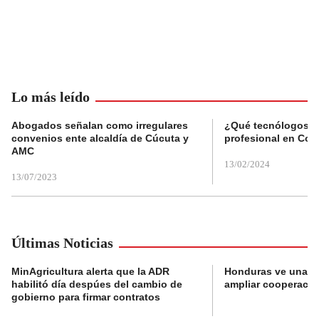
Lo más leído
Abogados señalan como irregulares
¿Qué tecnólogos re
convenios ente alcaldía de Cúcuta y
profesional en Col
AMC
13/02/2024
13/07/2023
Últimas Noticias
MinAgricultura alerta que la ADR
Honduras ve una o
habilitó día despúes del cambio de
ampliar cooperaci
gobierno para firmar contratos