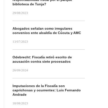
biblioteca de Tunja?
29/08/2023
Abogados señalan como irregulares
convenios ente alcaldía de Cúcuta y AMC
13/07/2023
Odebrecht: Fiscalía retiró escrito de
acusación contra siete procesados
26/09/2024
Imputaciones de la Fiscalía son
caprichosas y ocurrentes: Luis Fernando
Andrade
18/08/2023