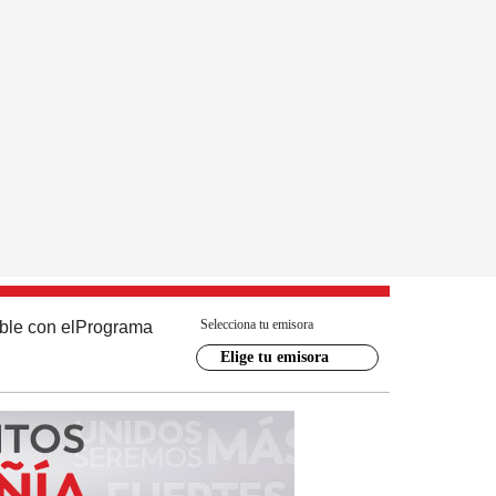
Selecciona tu emisora
ble con el
Programa
Elige tu emisora