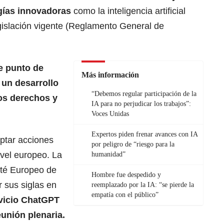
gías innovadoras
como la inteligencia artificial
egislación vigente (Reglamento General de
e punto de
Más información
 un desarrollo
“Debemos regular participación de la
os derechos y
IA para no perjudicar los trabajos”:
Voces Unidas
Expertos piden frenar avances con IA
optar acciones
por peligro de “riesgo para la
vel europeo. La
humanidad”
ité Europeo de
Hombre fue despedido y
 sus siglas en
reemplazado por la IA: “se pierde la
empatía con el público”
rvicio ChatGPT
unión plenaria.