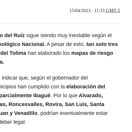
15/04/2023 - 11:33
GMT-5
o del Ruíz
sigue siendo muy inestable según el
eológico Nacional.
A pesar de esto,
tan solo tres
del Tolima
han elaborado los
mapas de riesgo
a.
l indicar que, según el gobernador del
icipios han cumplido con la
elaboración del
 parcialmente Ibagué
. Por lo que
Alvarado,
as, Roncesvalles, Rovira, San Luis, Santa
uan y Venadillo
, podrían eventualmente estar
eber legal.