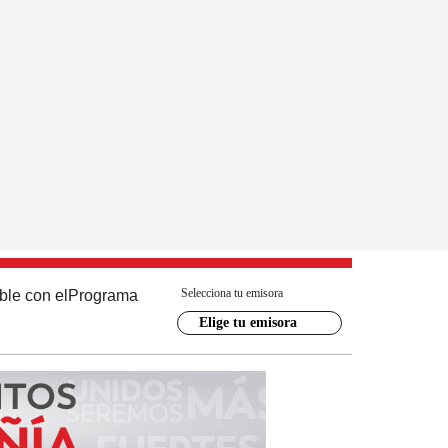
Selecciona tu emisora
ble con el
Programa
Elige tu emisora