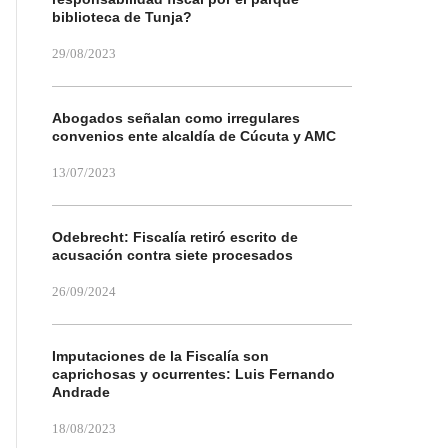
biblioteca de Tunja?
29/08/2023
Abogados señalan como irregulares
convenios ente alcaldía de Cúcuta y AMC
13/07/2023
Odebrecht: Fiscalía retiró escrito de
acusación contra siete procesados
26/09/2024
Imputaciones de la Fiscalía son
caprichosas y ocurrentes: Luis Fernando
Andrade
18/08/2023