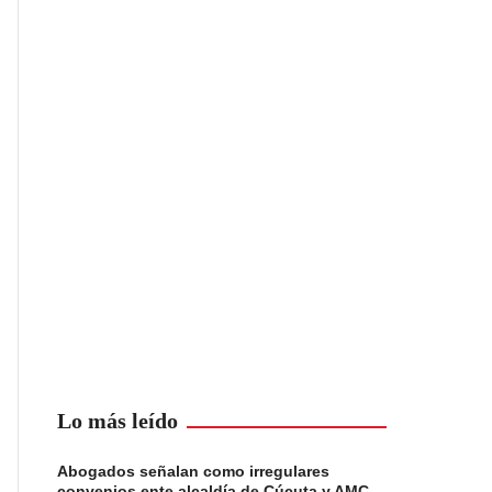
Lo más leído
Abogados señalan como irregulares
convenios ente alcaldía de Cúcuta y AMC