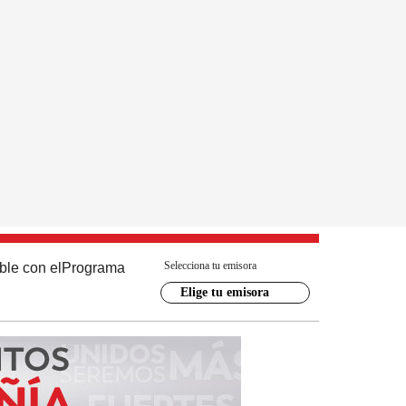
Selecciona tu emisora
ble con el
Programa
Elige tu emisora