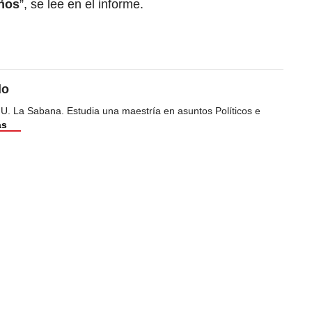
años
”, se lee en el informe.
do
 U. La Sabana. Estudia una maestría en asuntos Políticos e
ás