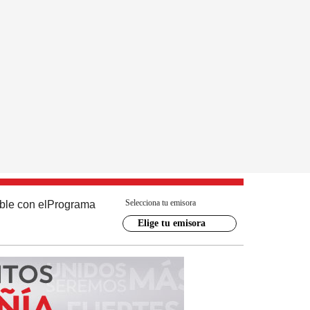
Selecciona tu emisora
ble con el
Programa
Elige tu emisora