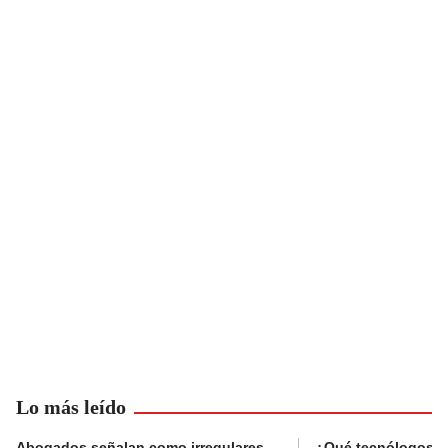
Lo más leído
Abogados señalan como irregulares
¿Qué tecnólogos re