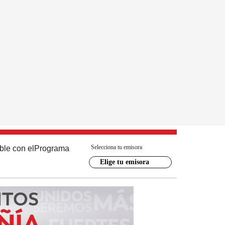
Selecciona tu emisora
ble con el
Programa
Elige tu emisora