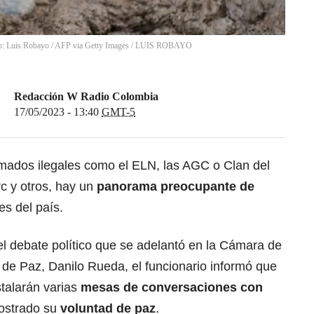
to: Luis Robayo / AFP via Getty Images
/
LUIS ROBAYO
Redacción W Radio Colombia
17/05/2023 - 13:40
GMT-5
mados ilegales como el ELN, las AGC o Clan del
rc y otros, hay un
panorama preocupante de
es del país.
l debate político que se adelantó en la Cámara de
de Paz, Danilo Rueda, el funcionario informó que
talarán varias
mesas de conversaciones con
ostrado su
voluntad de paz
.