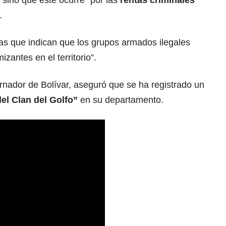
 sino que este ocurre “por las
rentas criminales
.
ras que indican que los grupos armados ilegales
zantes en el territorio”.
ernador de Bolívar, aseguró que se ha registrado un
del Clan del Golfo”
en su departamento.