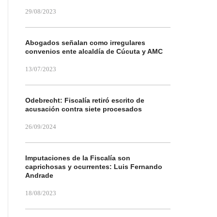
29/08/2023
Abogados señalan como irregulares
convenios ente alcaldía de Cúcuta y AMC
13/07/2023
Odebrecht: Fiscalía retiró escrito de
acusación contra siete procesados
26/09/2024
Imputaciones de la Fiscalía son
caprichosas y ocurrentes: Luis Fernando
Andrade
18/08/2023