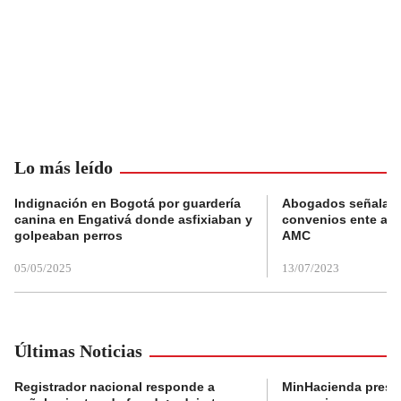
Lo más leído
Indignación en Bogotá por guardería
Abogados señalan 
canina en Engativá donde asfixiaban y
convenios ente alc
golpeaban perros
AMC
05/05/2025
13/07/2023
Últimas Noticias
Registrador nacional responde a
MinHacienda presen