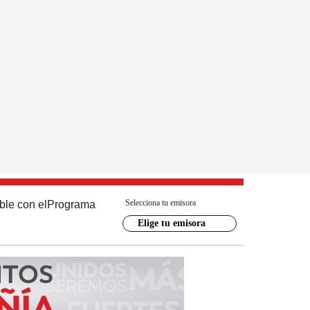
Selecciona tu emisora
ble con el
Programa
Elige tu emisora