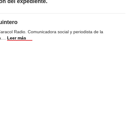
ción del expediente.
uintero
racol Radio. Comunicadora social y periodista de la
a.
...
Leer más