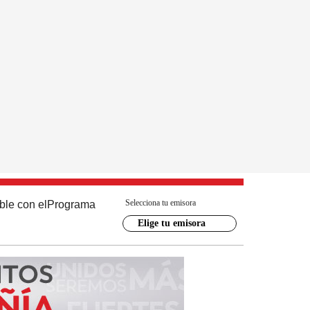
Selecciona tu emisora
ble con el
Programa
Elige tu emisora