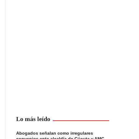
Lo más leído
Abogados señalan como irregulares
convenios ente alcaldía de Cúcuta y AMC