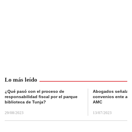
Lo más leído
¿Qué pasó con el proceso de
Abogados señalan 
responsabilidad fiscal por el parque
convenios ente alc
biblioteca de Tunja?
AMC
29/08/2023
13/07/2023