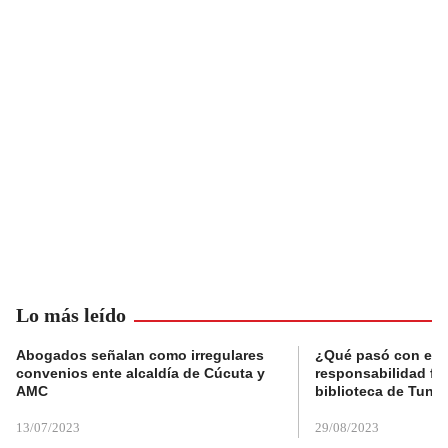
Lo más leído
Abogados señalan como irregulares
¿Qué pasó con el 
convenios ente alcaldía de Cúcuta y
responsabilidad fis
AMC
biblioteca de Tunja
13/07/2023
29/08/2023