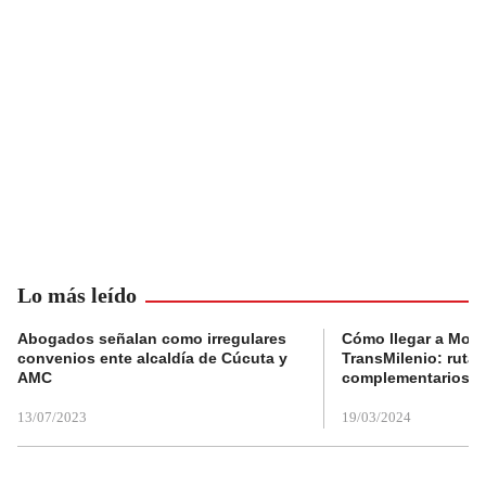
Lo más leído
Abogados señalan como irregulares
Cómo llegar a Mons
convenios ente alcaldía de Cúcuta y
TransMilenio: rutas
AMC
complementarios
13/07/2023
19/03/2024