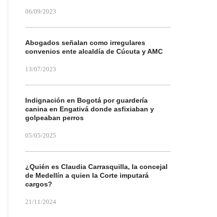
06/09/2023
Abogados señalan como irregulares
convenios ente alcaldía de Cúcuta y AMC
13/07/2023
Indignación en Bogotá por guardería
canina en Engativá donde asfixiaban y
golpeaban perros
05/05/2025
¿Quién es Claudia Carrasquilla, la concejal
de Medellín a quien la Corte imputará
cargos?
21/11/2024