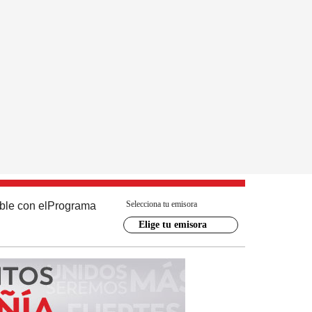
Selecciona tu emisora
ble con el
Programa
Elige tu emisora