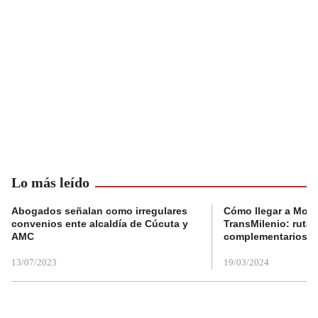
Lo más leído
Abogados señalan como irregulares
Cómo llegar a Mons
convenios ente alcaldía de Cúcuta y
TransMilenio: rutas
AMC
complementarios
13/07/2023
19/03/2024