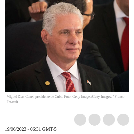
Miguel Díaz-Canel, presidente de Cuba. Foto: Getty Images/Getty Images.
/
Franco
Fafasuli
19/06/2023 - 06:31
GMT-5