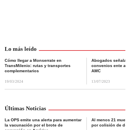
Lo más leído
Cómo llegar a Monserrate en
Abogados señalan 
TransMilenio: rutas y transportes
convenios ente alc
complementarios
AMC
19/03/2024
13/07/2023
Últimas Noticias
La OPS emite una alerta para aumentar
Al menos 21 muerto
la vacunación por el brote de
por colisión de do