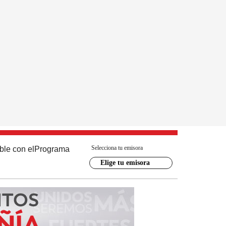
Selecciona tu emisora
ble con el
Programa
Elige tu emisora