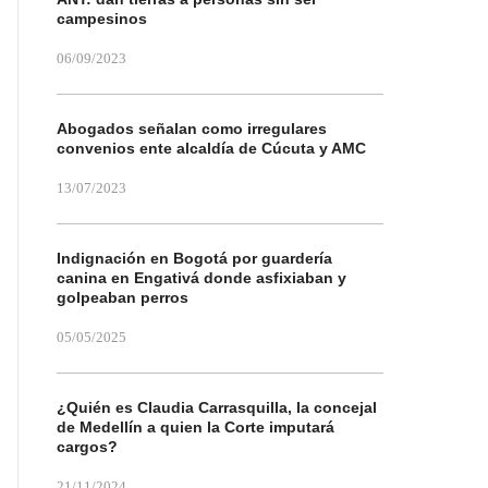
campesinos
06/09/2023
Abogados señalan como irregulares
convenios ente alcaldía de Cúcuta y AMC
13/07/2023
Indignación en Bogotá por guardería
canina en Engativá donde asfixiaban y
golpeaban perros
05/05/2025
¿Quién es Claudia Carrasquilla, la concejal
de Medellín a quien la Corte imputará
cargos?
21/11/2024