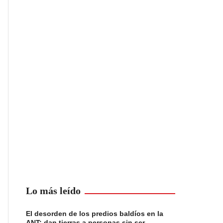
Lo más leído
El desorden de los predios baldíos en la
ANT: dan tierras a personas sin ser