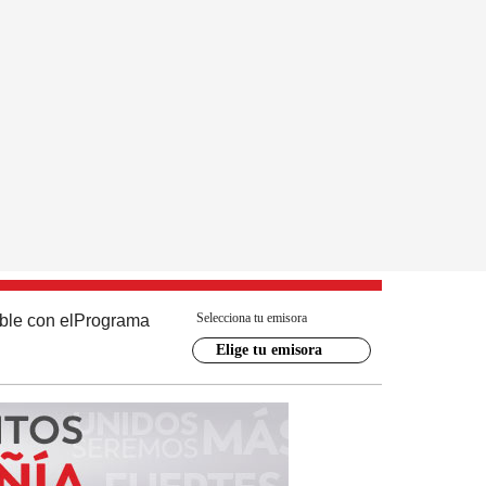
Selecciona tu emisora
ble con el
Programa
Elige tu emisora