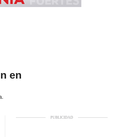
on en
a.