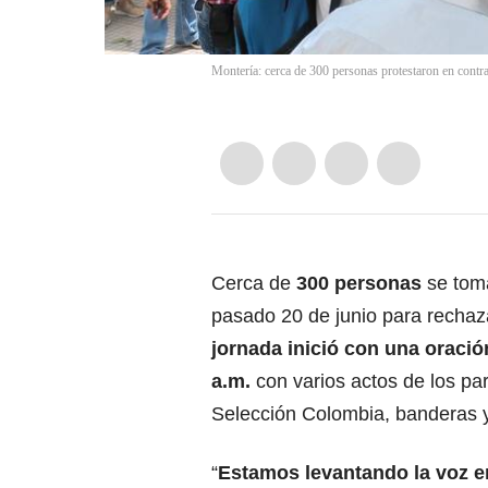
Montería: cerca de 300 personas protestaron en contra 
Cerca de
300 personas
se toma
pasado 20 de junio para rechaza
jornada inició con una oración
a.m.
con varios actos de los pa
Selección Colombia, banderas y
“
Estamos levantando la voz en