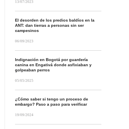
13/07/2023
El desorden de los predios baldíos en la
ANT: dan tierras a personas sin ser
campesinos
06/09/2023
Indignación en Bogotá por guardería
canina en Engativá donde asfixiaban y
golpeaban perros
05/05/2025
¿Cómo saber si tengo un proceso de
embargo? Paso a paso para verificar
19/09/2024