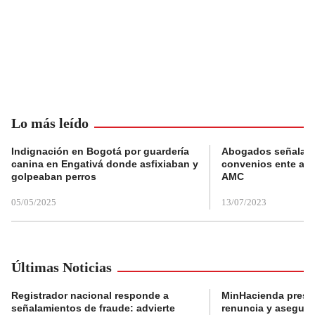
Lo más leído
Indignación en Bogotá por guardería
Abogados señalan 
canina en Engativá donde asfixiaban y
convenios ente alc
golpeaban perros
AMC
05/05/2025
13/07/2023
Últimas Noticias
Registrador nacional responde a
MinHacienda presen
señalamientos de fraude: advierte
renuncia y aseguró