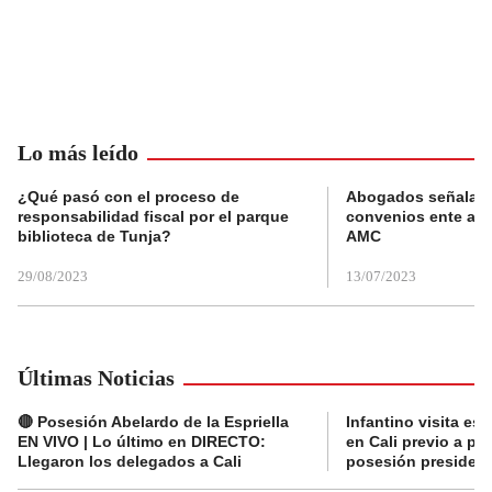
Lo más leído
¿Qué pasó con el proceso de
Abogados señalan 
responsabilidad fiscal por el parque
convenios ente alc
biblioteca de Tunja?
AMC
29/08/2023
13/07/2023
Últimas Noticias
🔴 Posesión Abelardo de la Espriella
Infantino visita es
EN VIVO | Lo último en DIRECTO:
en Cali previo a pa
Llegaron los delegados a Cali
posesión presidenc