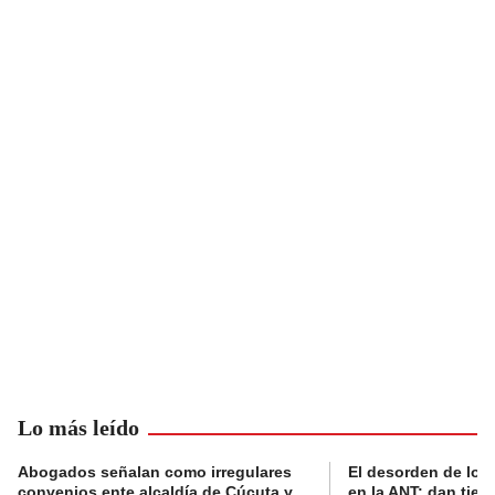
Lo más leído
Abogados señalan como irregulares
El desorden de los
convenios ente alcaldía de Cúcuta y
en la ANT: dan tier