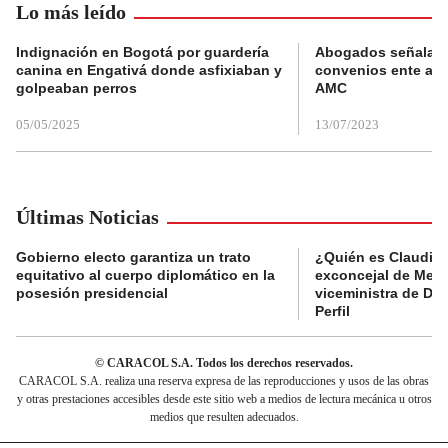
Lo más leído
Indignación en Bogotá por guardería
Abogados señalan 
canina en Engativá donde asfixiaban y
convenios ente alc
golpeaban perros
AMC
05/05/2025
13/07/2023
Últimas Noticias
Gobierno electo garantiza un trato
¿Quién es Claudia C
equitativo al cuerpo diplomático en la
exconcejal de Mede
posesión presidencial
viceministra de De
Perfil
© CARACOL S.A. Todos los derechos reservados.
CARACOL S.A. realiza una reserva expresa de las reproducciones y usos de las obras
y otras prestaciones accesibles desde este sitio web a medios de lectura mecánica u otros
medios que resulten adecuados.