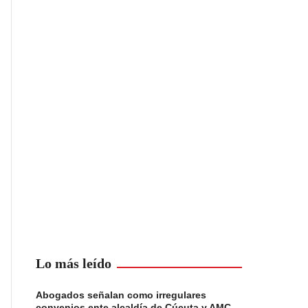
Lo más leído
Abogados señalan como irregulares
convenios ente alcaldía de Cúcuta y AMC