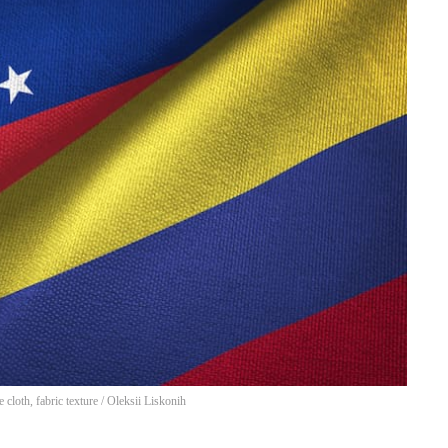
 cloth, fabric texture
/
Oleksii Liskonih