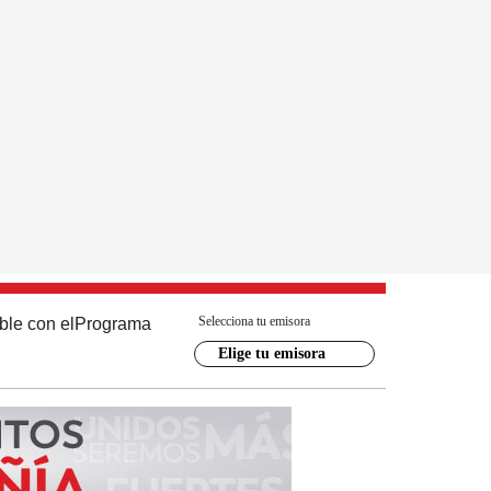
Selecciona tu emisora
ble con el
Programa
Elige tu emisora