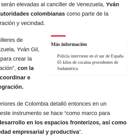
 serán elevadas al canciller de Venezuela,
Yván
 autoridades colombianas
como parte de la
ración y vecindad.
lleres de
Más información
zuela, Yván Gil,
Policía interviene en el sur de España
para crear la
65 kilos de cocaína procedentes de
ación”,
con la
Sudamérica
coordinar e
egración.
eriores de Colombia detalló entonces en un
 este instrumento se hace “como marco para
esarrollo en los espacios fronterizos, así como
edad empresarial y productiva
”.