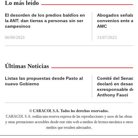
Lo más leído
El desorden de los predios baldíos en
Abogados señalan 
la ANT: dan tierras a personas sin ser
convenios ente alc
campesinos
AMC
06/09/2023
13/07/2023
Últimas Noticias
Listas las propuestas desde Pasto al
Comité del Senado 
nuevo Gobierno
declaró en desacat
exresponsable de l
Anthony Fauci
© CARACOL S.A. Todos los derechos reservados.
CARACOL S.A. realiza una reserva expresa de las reproducciones y usos de las obras
y otras prestaciones accesibles desde este sitio web a medios de lectura mecánica u otros
medios que resulten adecuados.