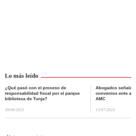
Lo más leído
¿Qué pasó con el proceso de
Abogados señalan 
responsabilidad fiscal por el parque
convenios ente alc
biblioteca de Tunja?
AMC
29/08/2023
13/07/2023