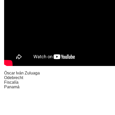
Óscar Iván Zuluaga
Odebrecht
Fiscalía
Panamá