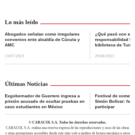
Lo más leído
Abogados señalan como irregulares
¿Qué pasó con el 
convenios ente alcaldía de Cúcuta y
responsabilidad fis
AMC
biblioteca de Tunja
13/07/2023
29/08/2023
Últimas Noticias
Exgobernador de Guerrero ingresa a
Festival de cometa
prisión acusado de ocultar pruebas en
Simón Bolívar: fec
caso estudiantes en México
participar
© CARACOL S.A. Todos los derechos reservados.
CARACOL S.A. realiza una reserva expresa de las reproducciones y usos de las obras
y otras prestaciones accesibles desde este sitio web a medios de lectura mecánica u otros