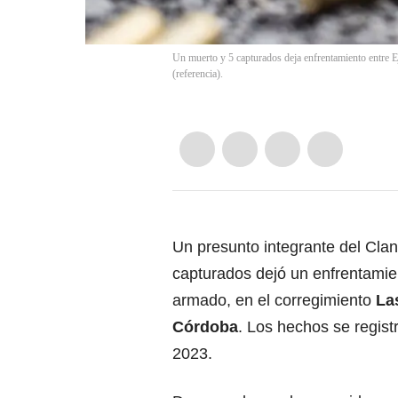
Un muerto y 5 capturados deja enfrentamiento entre E
(referencia).
Un presunto integrante del Clan
capturados dejó un enfrentamien
armado, en el corregimiento
La
Córdoba
. Los hechos se regist
2023.