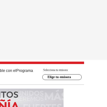
Selecciona tu emisora
ble con el
Programa
Elige tu emisora