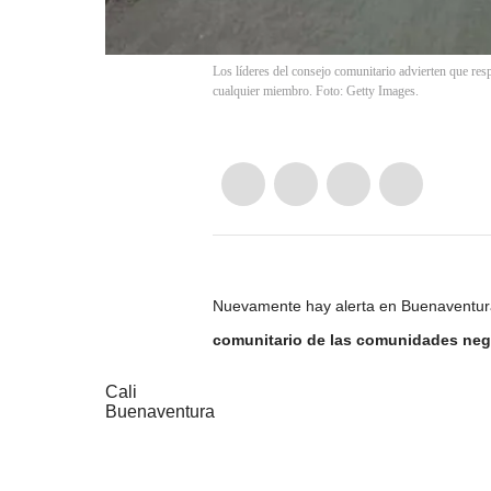
Los líderes del consejo comunitario advierten que resp
cualquier miembro. Foto: Getty Images.
Nuevamente hay alerta en Buenaventura
comunitario de las comunidades negr
Cali
Buenaventura