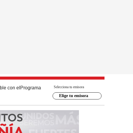
Selecciona tu emisora
ble con el
Programa
Elige tu emisora