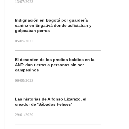
13/07/2023
Indignación en Bogotá por guardería
canina en Engativá donde asfixiaban y
golpeaban perros
05/05/2025
El desorden de los predios baldíos en la
ANT: dan tierras a personas sin ser
campesinos
06/09/2023
Las historias de Alfonso Lizarazo, el
creador de ‘Sábados Felices’
29/01/2020