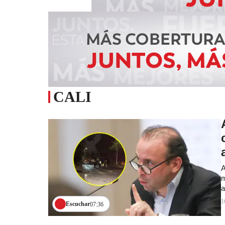
CALI
A
m
a
1
Escuchar
07:36