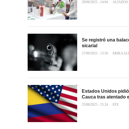
29/09/2025 - 14:04
ALIADOS
Se registró una balac
sicarial
27/09/2025 - 13:56
ERIKA A
Estados Unidos pidió 
Cauca tras atentado e
25/08/2025 - 15:24
EFE