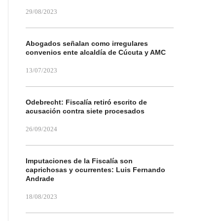
29/08/2023
Abogados señalan como irregulares
convenios ente alcaldía de Cúcuta y AMC
13/07/2023
Odebrecht: Fiscalía retiró escrito de
acusación contra siete procesados
26/09/2024
Imputaciones de la Fiscalía son
caprichosas y ocurrentes: Luis Fernando
Andrade
18/08/2023