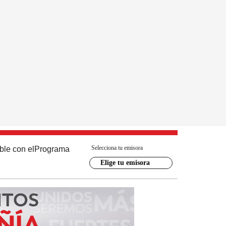
Selecciona tu emisora
ble con el
Programa
Elige tu emisora