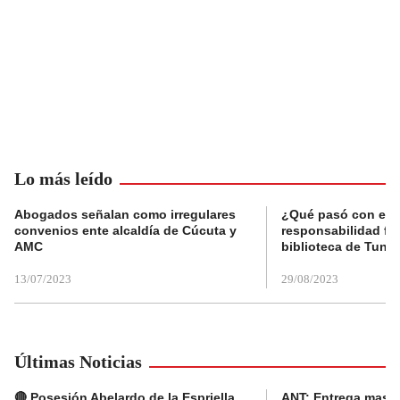
Lo más leído
Abogados señalan como irregulares
¿Qué pasó con el 
convenios ente alcaldía de Cúcuta y
responsabilidad fis
AMC
biblioteca de Tunja
13/07/2023
29/08/2023
Últimas Noticias
🔴 Posesión Abelardo de la Espriella
ANT: Entrega masiva