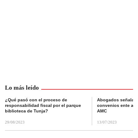
Lo más leído
¿Qué pasó con el proceso de
Abogados señalan 
responsabilidad fiscal por el parque
convenios ente alc
biblioteca de Tunja?
AMC
29/08/2023
13/07/2023