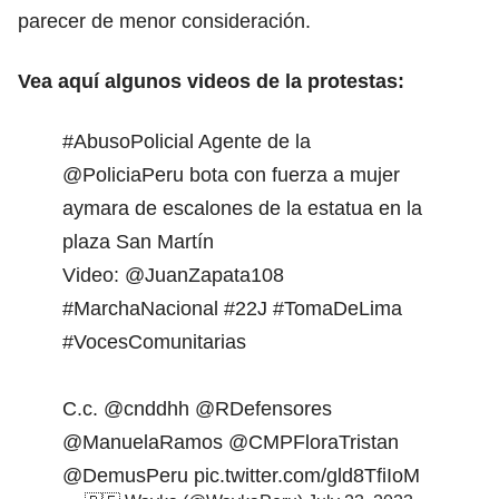
parecer de menor consideración.
Vea aquí algunos videos de la protestas:
#AbusoPolicial
Agente de la
@PoliciaPeru
bota con fuerza a mujer
aymara de escalones de la estatua en la
plaza San Martín
Video:
@JuanZapata108
#MarchaNacional
#22J
#TomaDeLima
#VocesComunitarias
C.c.
@cnddhh
@RDefensores
@ManuelaRamos
@CMPFloraTristan
@DemusPeru
pic.twitter.com/gld8TfiIoM