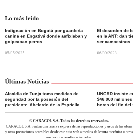
Lo más leído
Indignación en Bogotá por guardería
El desorden de los
canina en Engativá donde asfixiaban y
en la ANT: dan tier
golpeaban perros
ser campesinos
05/05/2025
06/09/2023
Últimas Noticias
Alcaldía de Tunja toma medidas de
UNGRD insiste en li
seguridad por la posesión del
$46.000 millones e
presidente, Abelardo de la Espriella
horas del fin del G
© CARACOL S.A. Todos los derechos reservados.
CARACOL S.A. realiza una reserva expresa de las reproducciones y usos de las obras
y otras prestaciones accesibles desde este sitio web a medios de lectura mecánica u otros
medios que resulten adecuados.