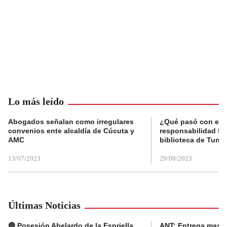
Lo más leído
Abogados señalan como irregulares
¿Qué pasó con el 
convenios ente alcaldía de Cúcuta y
responsabilidad fis
AMC
biblioteca de Tunja
13/07/2023
29/08/2023
Últimas Noticias
🔴 Posesión Abelardo de la Espriella
ANT: Entrega masiva